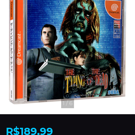
1
/
6
R$189,99