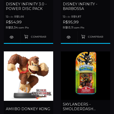
DISNEY INFINITY 3.0 -
DISNEY INFINITY -
POWER DISC PACK
BARBOSSA
12
x de
R$5,66
12
x de
R$9,87
R$54,99
R$95,99
R$53,34
R$93,11
com
Pix
com
Pix
SKYLANDERS -
AMIIBO DONKEY KONG
SMOLDERDASH
(LACRADO)