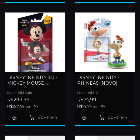
DISNEY INFINITY 3.0 -
DISNEY INFINITY -
MICKEY MOUSE -
PHINEAS (NOVO)
LACRADO
12
x de
R$30,86
12
x de
R$7,71
R$299,99
R$74,99
R$290,99
R$72,74
com
Pix
com
Pix