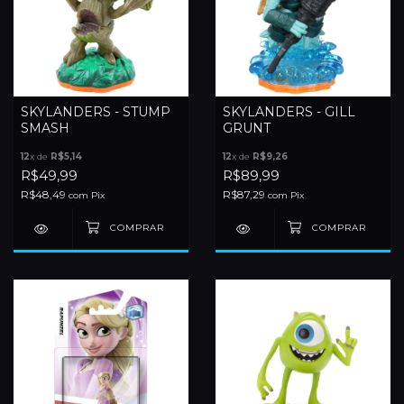
SKYLANDERS - STUMP
SKYLANDERS - GILL
SMASH
GRUNT
12
x de
R$5,14
12
x de
R$9,26
R$49,99
R$89,99
R$48,49
R$87,29
com
Pix
com
Pix