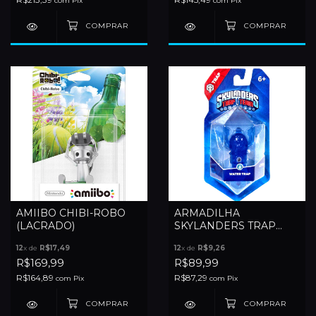
com
Pix
com
Pix
AMIIBO CHIBI-ROBO
ARMADILHA
(LACRADO)
SKYLANDERS TRAP
TEAM - WATER TRAP
12
x de
R$17,49
12
x de
R$9,26
(NOVO)
R$169,99
R$89,99
R$164,89
R$87,29
com
Pix
com
Pix