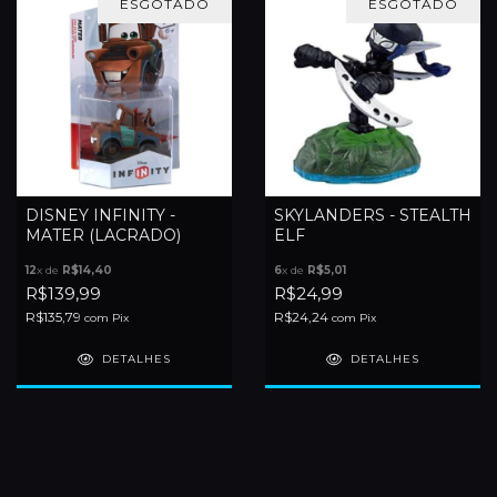
ESGOTADO
ESGOTADO
DISNEY INFINITY -
SKYLANDERS - STEALTH
MATER (LACRADO)
ELF
12
x de
R$14,40
6
x de
R$5,01
R$139,99
R$24,99
R$135,79
R$24,24
com
Pix
com
Pix
DETALHES
DETALHES