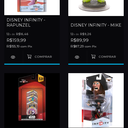
DISNEY INFINITY -
RAPUNZEL
DISNEY INFINITY - MIKE
12
x de
R$16,46
12
x de
R$9,26
R$159,99
R$89,99
R$155,19
R$87,29
com
Pix
com
Pix