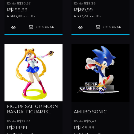
12
x de
R$20,57
12
x de
R$9,26
R$199,99
R$89,99
R$193,99
R$87,29
com
Pix
com
Pix
FIGURE SAILOR MOON
BANDAI FIGUARTS
AMIIBO SONIC
ZERO
12
x de
R$22,63
12
x de
R$15,43
R$219,99
R$149,99
R$213,39
R$145,49