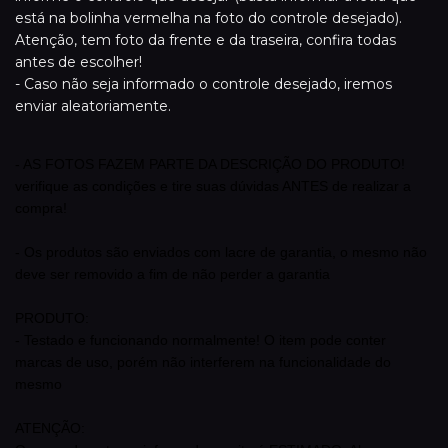
está na bolinha vermelha na foto do controle desejado).
Atenção, tem foto da frente e da traseira, confira todas
antes de escolher!
- Caso não seja informado o controle desejado, iremos
enviar aleatoriamente.
- AS FOTOS FAZEM PARTE DA DESCRIÇÃO DO PRODUTO!
verifique as condições e tire suas dúvidas ANTES de realizar a
compra!
- Os produtos são enviados com lacre de garantia, o mesmo não
deve ser removido a fim de não perder a garantia
PRODUTO:
- Testado e funcionando normalmente! O item pode conter
marcas de uso, porém não interferem na funcionalidade do
mesmo
ATENÇÃO: