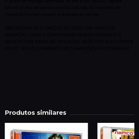
O prazo de entrega informado no site é ESTIMADO. Alguns
fatores (como pandemia, eventos naturais ou restrições de
circulação) podem atrasar a chegada do pacote.
NÃO RECEBA SE O PACOTE ESTIVER COM SINAIS DE
VIOLAÇÃO! CASO O COMPRADOR VENHA A RECEBER O
PACOTE COM SINAIS DE VIOLAÇÃO, SERÁ POR SUA CONTA E
RISCO, NÃO ACEITAREMOS RECLAMAÇÕES POSTERIORES!
Produtos similares