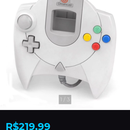
1
/
3
R$219,99