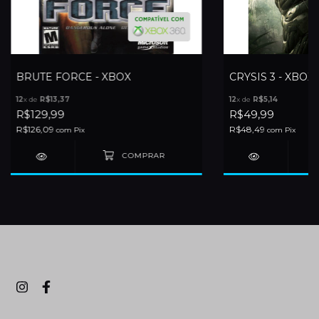
BRUTE FORCE - XBOX
CRYSIS 3 - XBOX 
12
x de
R$13,37
12
x de
R$5,14
R$129,99
R$49,99
R$126,09
R$48,49
com
Pix
com
Pix