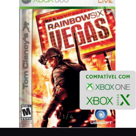
1
/
4