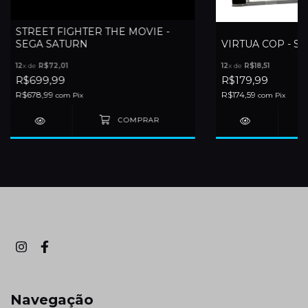
STREET FIGHTER THE MOVIE -
SEGA SATURN
VIRTUA COP - S
12
x de
R$72,01
12
x de
R$18,51
R$699,99
R$179,99
R$678,99
R$174,59
com
Pix
com
Pix
Navegação