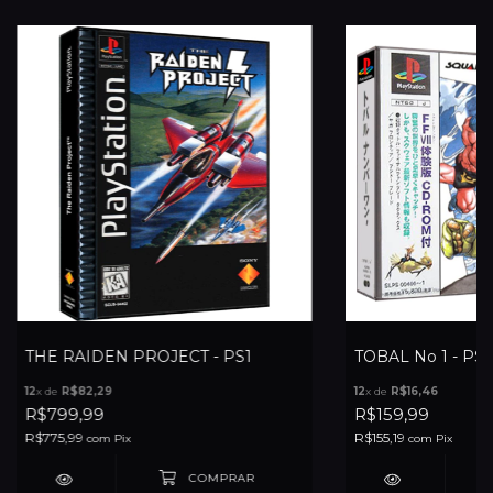
THE RAIDEN PROJECT - PS1
TOBAL No 1 - PS1
12
x de
R$82,29
12
x de
R$16,46
R$799,99
R$159,99
R$775,99
R$155,19
com
Pix
com
Pix