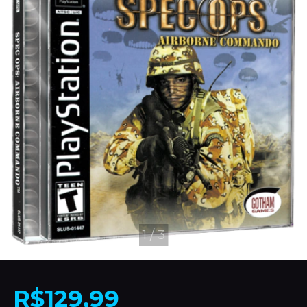
1
/
3
R$129,99