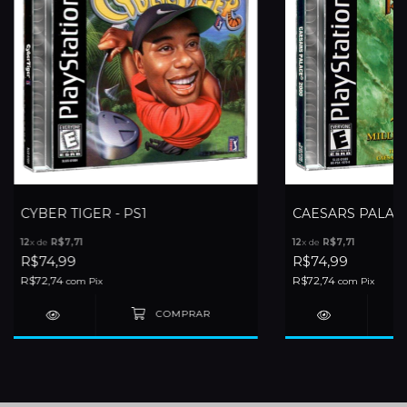
CYBER TIGER - PS1
CAESARS PALACE
12
x de
R$7,71
12
x de
R$7,71
R$74,99
R$74,99
R$72,74
R$72,74
com
Pix
com
Pix