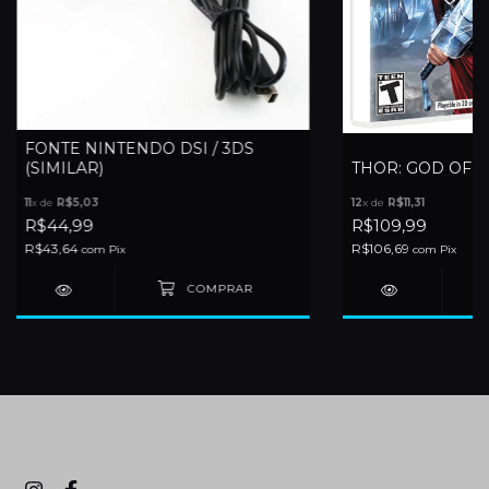
FONTE NINTENDO DSI / 3DS
(SIMILAR)
THOR: GOD OF T
11
x de
R$5,03
12
x de
R$11,31
R$44,99
R$109,99
R$43,64
R$106,69
com
Pix
com
Pix