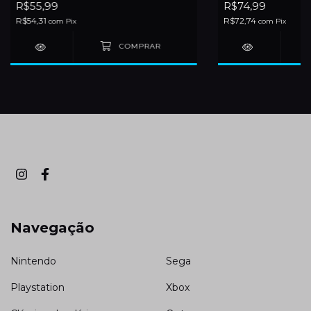
R$55,99
R$74,99
R$54,31
R$72,74
com
Pix
com
Pix
Navegação
Nintendo
Sega
Playstation
Xbox