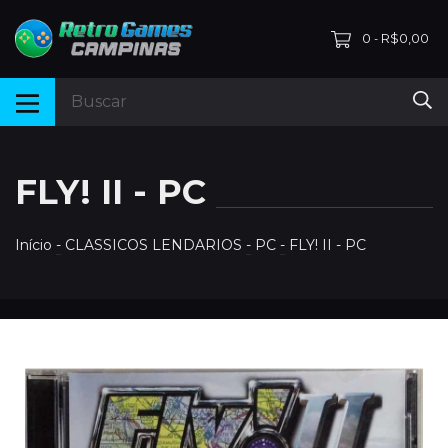
0
R$0,00
-
FLY! II - PC
Início
-
CLASSICOS LENDARIOS
-
PC
-
FLY! II - PC