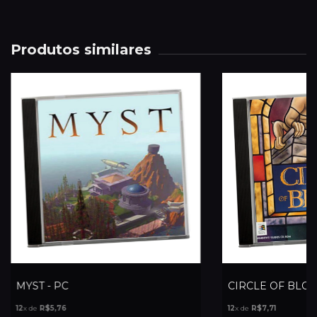
Produtos similares
MYST - PC
CIRCLE OF BLOO
12
x de
R$5,76
12
x de
R$7,71