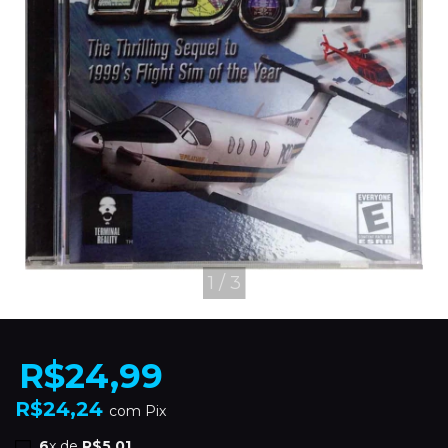
1
/
3
R$24,99
R$24,24
com
Pix
6
x de
R$5,01