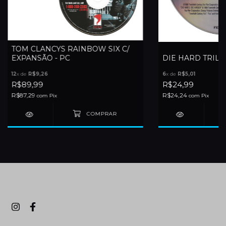
TOM CLANCYS RAINBOW SIX C/
EXPANSÃO - PC
DIE HARD TRILO
12
x de
R$9,26
6
x de
R$5,01
R$89,99
R$24,99
R$87,29
R$24,24
com
Pix
com
Pix