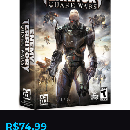
1
/
6
R$74,99