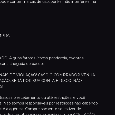
pode conter marcas de uso, porém não interferem na
MPRA:
MADO. Alguns fatores (como pandemia, eventos
asar a chegada do pacote.
INAIS DE VIOLAÇÃO! CASO O COMPRADOR VENHA
AÇÃO, SERÁ POR SUA CONTA E RISCO, NÃO
S!
rasos no recebimento ou até restrições, e você
ma. Não somos responsáveis por restrições não cabendo
até a agência. Compre somente se estiver de
ra do produto será considerada como a ACEITAÇÃO