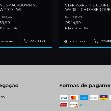
E SMACKDOWN VS
STAR WARS THE CLONE
W 2010 - WII
WARS LIGHTSABER DUE
- WII
de
R$5,40
11
x de
R$5,03
39,99
R$44,99
8,79
R$43,64
com
Pix
com
Pix
DETALHES
DETALHES
egação
Formas de pagame
ndo