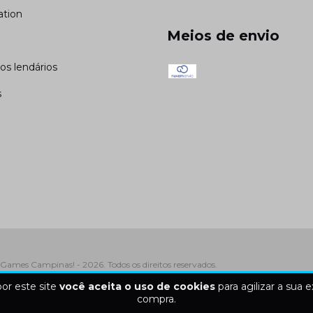
ation
Meios de envio
cos lendários
s
Games Campinas! - 2026. Todos os direitos reservados.
or este site
você aceita o uso de cookies
para agilizar a sua 
compra.