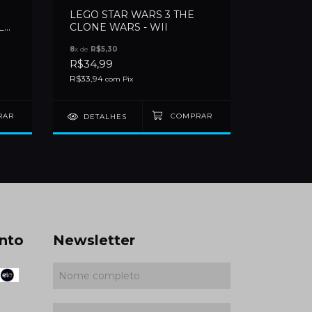
LEGO STAR WARS 3 THE
LS
CLONE WARS - WII
SAMBA D
8
x de
R$5,30
12
x de
R$7,
R$34,99
R$69,99
R$33,94
R$67,89
com
Pix
c
DETALHES
DETAL
nto
Newsletter