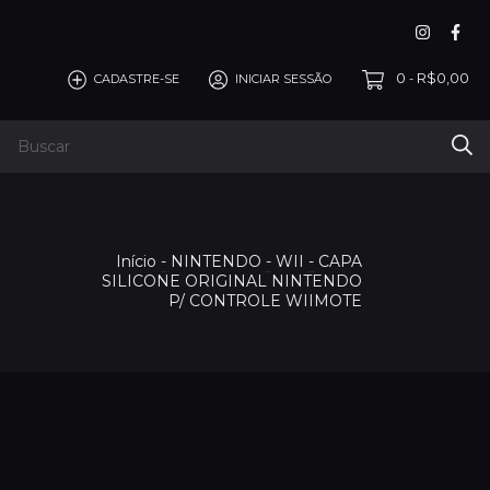
0
R$0,00
CADASTRE-SE
INICIAR SESSÃO
-
Início
-
NINTENDO
-
WII
-
CAPA
SILICONE ORIGINAL NINTENDO
P/ CONTROLE WIIMOTE