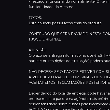
- Testado e funcionando normalmente! O item 
funcionalidade do mesmo
FOTOS:
Este anuncio possui fotos reais do produto
CONTEÚDO QUE SERÁ ENVIADO NESTA CO
1 JOGO ORIGINAL
ATENÇÃO:
O prazo de entrega informado no site é ESTI
naturais ou restrições de circulação) podem atr
NÃO RECEBA SE O PACOTE ESTIVER COM S
A RECEBER O PACOTE COM SINAIS DE VIOL
ACEITAREMOS RECLAMAÇÕES POSTERIORE
Dependendo do local de entrega, pode haver at
precise retirar o pacote na agência mais próxi
responsabilidade sobre custos para locomoção 
ACORDO com as condições informadas. A comp