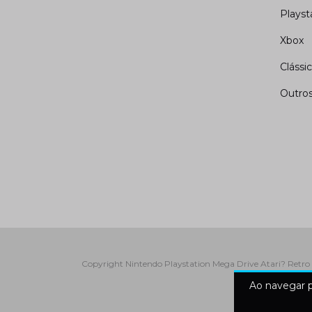
Playst
Xbox
Clássi
Outro
Copyright Nintendo Playstation Mega Drive Atari? Retro 
Ao navegar p