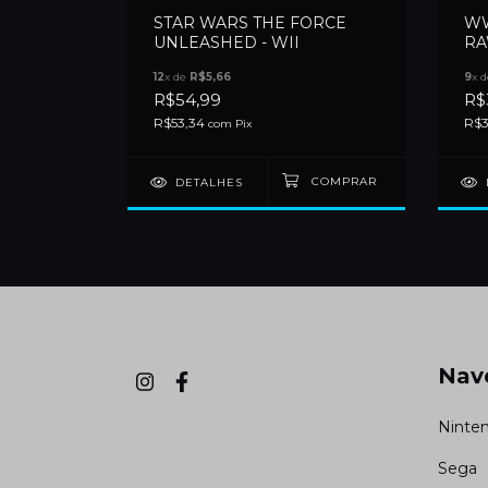
STAR WARS THE FORCE
WW
II
UNLEASHED - WII
RA
12
x de
R$5,66
9
x 
R$54,99
R$
R$53,34
R$3
com
Pix
DETALHES
Nav
Ninte
Sega