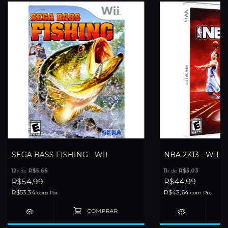
SEGA BASS FISHING - WII
NBA 2K13 - WII
12
x de
R$5,66
11
x de
R$5,03
R$54,99
R$44,99
R$53,34
R$43,64
com
Pix
com
Pix