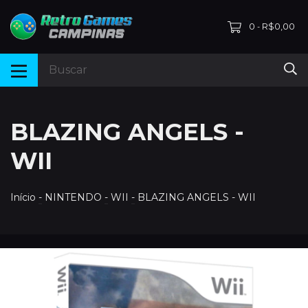
0
R$0,00
-
BLAZING ANGELS -
WII
Início
-
NINTENDO
-
WII
-
BLAZING ANGELS - WII