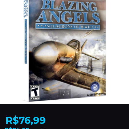
1
/
3
R$76,99