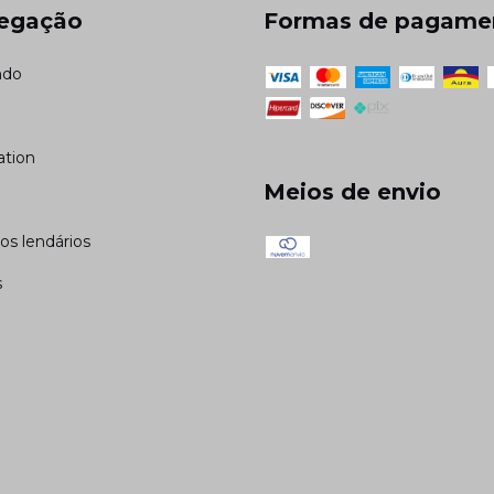
egação
Formas de pagame
ndo
ation
Meios de envio
cos lendários
s