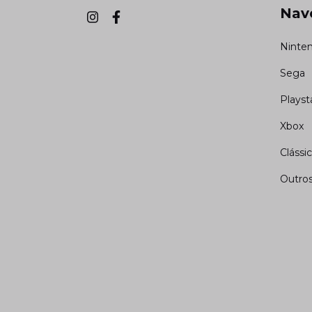
Nav
Ninte
Sega
Playst
Xbox
Clássi
Outro