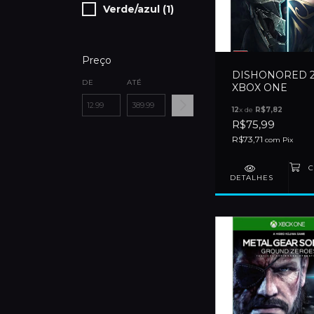
Verde/azul (1)
Preço
DISHONORED 2
DE
ATÉ
XBOX ONE
12
x de
R$7,82
R$75,99
R$73,71
com
Pix
DETALHES