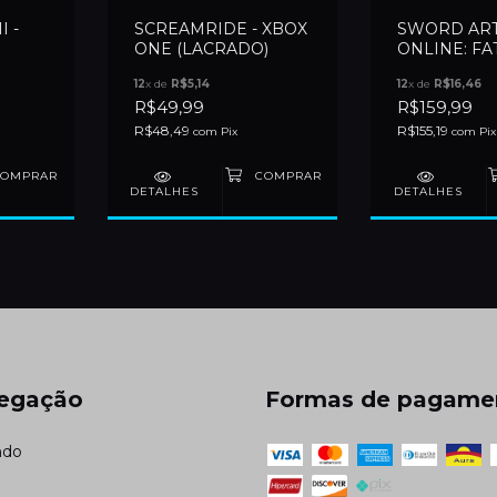
I -
SCREAMRIDE - XBOX
SWORD AR
ONE (LACRADO)
ONLINE: FA
BULLET - X
12
x de
R$5,14
12
x de
R$16,46
(LACRADO)
R$49,99
R$159,99
R$48,49
R$155,19
com
Pix
com
Pix
DETALHES
DETALHES
egação
Formas de pagame
ndo