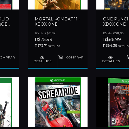
OLID
MORTAL KOMBAT 11 -
ONE PUNCH
ROES
XBOX ONE
XBOX ONE
12
x de
R$7,82
12
x de
R$8,95
R$75,99
R$86,99
R$73,71
R$84,38
com
Pix
com
Pi
DETALHES
DETALHES