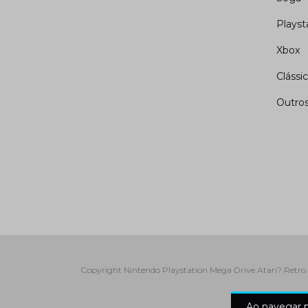
Playst
Xbox
Clássi
Outro
Copyright Nintendo Playstation Mega Drive Atari? Retro 
Ao navegar p