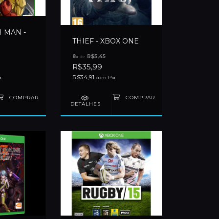
 MAN -
THIEF - XBOX ONE
8
x de
R$5,45
R$35,99
R$34,91
x
com
Pix
DETALHES