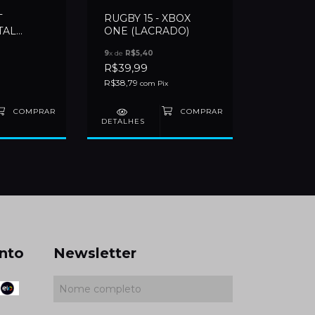
T
RUGBY 15 - XBOX
TAL
ONE (LACRADO)
BOX ONE
9
x de
R$5,40
R$39,99
R$38,79
com
Pix
DETALHES
nto
Newsletter