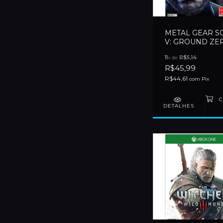
METAL GEAR S
V: GROUND ZE
- XBOX ONE
11
x de
R$5,14
R$45,99
R$44,61
com
Pix
DETALHES