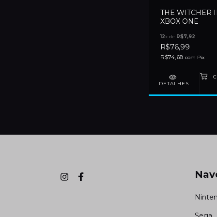
THE WITCHER II
XBOX ONE
12
x de
R$7,92
R$76,99
R$74,68
com
Pix
DETALHES
Nav
Ninte
Sega