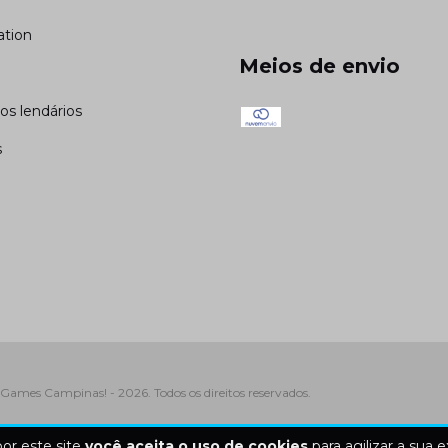
ation
Meios de envio
cos lendários
s
Games Campinas! - 2026. Todos os direitos reservados.
or este site
você aceita o uso de cookies
para agilizar a sua 