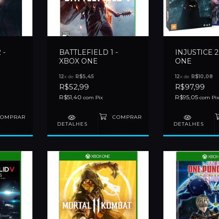
 -
BATTLEFIELD 1 -
INJUSTICE 2
XBOX ONE
ONE
12
x de
R$5,45
12
x de
R$10,08
R$52,99
R$97,99
R$51,40
R$95,05
com
Pix
com
Pix
DETALHES
DETALHES